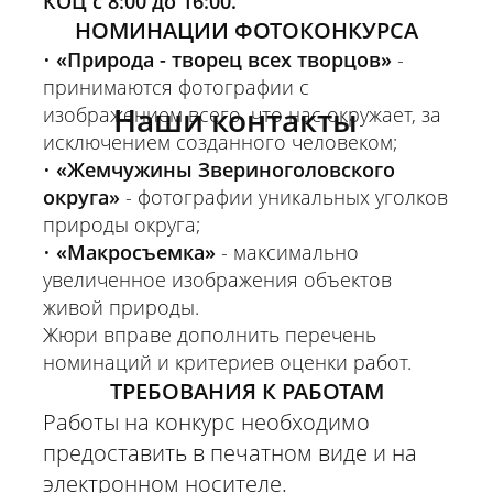
КОЦ с 8:00 до 16:00.
НОМИНАЦИИ ФОТОКОНКУРСА
•
«Природа - творец всех творцов»
-
принимаются фотографии с
Наши контакты
изображением всего, что нас окружает, за
исключением созданного человеком;
•
«Жемчужины Звериноголовского
округа»
- фотографии уникальных уголков
природы округа;
•
«Макросъемка»
- максимально
увеличенное изображения объектов
живой природы.
Жюри вправе дополнить перечень
номинаций и критериев оценки работ.
ТРЕБОВАНИЯ К РАБОТАМ
Работы на конкурс необходимо
предоставить в печатном виде и на
электронном носителе.