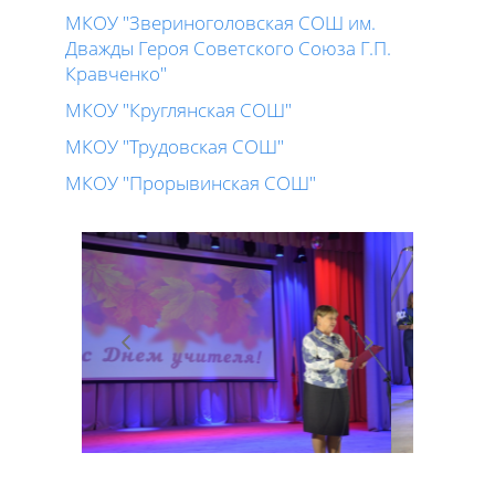
МКОУ "Звериноголовская СОШ им.
Дважды Героя Советского Союза Г.П.
Кравченко"
МКОУ "Круглянская СОШ"
МКОУ "Трудовская СОШ"
МКОУ "Прорывинская СОШ"